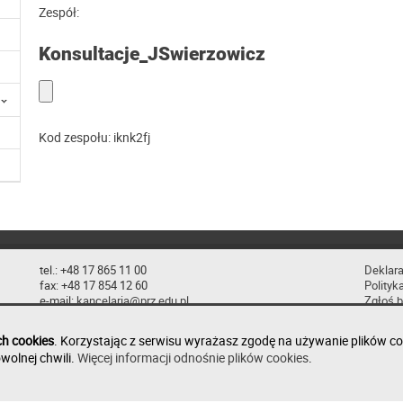
Zespół:
Konsultacje_JSwierzowicz
Kod zespołu:
iknk2fj
tel.: +48 17 865 11 00
Deklara
fax: +48 17 854 12 60
Polityk
e-mail:
kancelaria@prz.edu.pl
Zgłoś b
ch cookies
. Korzystając z serwisu wyrażasz zgodę na używanie plików co
wolnej chwili.
Więcej informacji odnośnie plików cookies
.