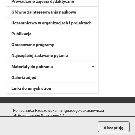
Prowadzone zajęcia dydaktyczne
Główne zainteresowania naukowe
Uczestnictwo w organizacjach i projektach
Publikacje
Opracowane programy
Najczęściej zadawane pytania
Materiały do pobrania
Galeria zdjęć
Linki do innych stron
Politechnika Rzeszowska im. Ignacego Łukasiewicza
al. Powstańców Warszawy 12
35-029 Rzeszów
Akceptuję
tel.: +48 17 865 11 00